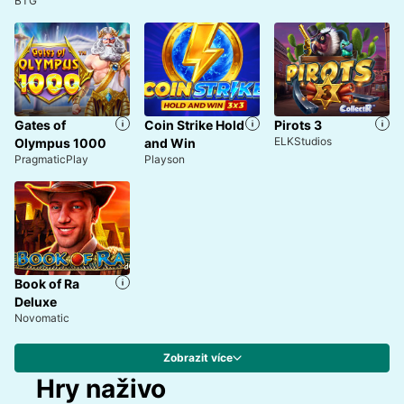
BTG
Gates of
Coin Strike Hold
Pirots 3
ELKStudios
Olympus 1000
and Win
PragmaticPlay
Playson
Book of Ra
Deluxe
Novomatic
Zobrazit více
Hry naživo