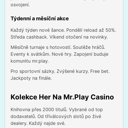
osvojení.
Týdenní a měsíční akce
Každý týden nové šance. Pondělí reload až 50%.
Středa cashback. Víkend otočení na novinky.
Měsíčně turnaje s hotovostí. Soutěže hráčů.
Eventy k svátkům. Nové hry. Zapojení buduje
komunitu mr.play.
Pro sportovní sázky. Zvýšené kurzy. Free bet.
Jackpoty na finále.
Kolekce Her Na Mr.play Casino
Knihovna přes 2000 titulů. Vybrané od top
dodavatelů. Od tříválcových slotů po živé
dealery. Každý najde své.