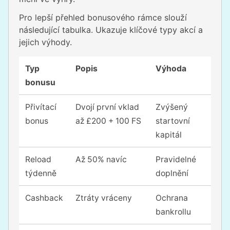
Pro lepší přehled bonusového rámce slouží
následující tabulka. Ukazuje klíčové typy akcí a
jejich výhody.
Typ
Popis
Výhoda
bonusu
Přivítací
Dvojí první vklad
Zvýšený
bonus
až £200 + 100 FS
startovní
kapitál
Reload
Až 50% navíc
Pravidelné
týdenně
doplnění
Cashback
Ztráty vráceny
Ochrana
bankrollu