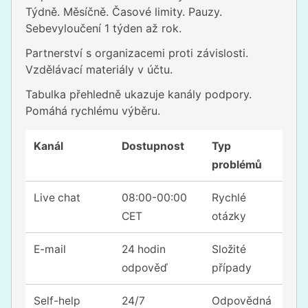
Týdně. Měsíčně. Časové limity. Pauzy.
Sebevyloučení 1 týden až rok.
Partnerství s organizacemi proti závislosti.
Vzdělávací materiály v účtu.
Tabulka přehledně ukazuje kanály podpory.
Pomáhá rychlému výběru.
Kanál
Dostupnost
Typ
problémů
Live chat
08:00-00:00
Rychlé
CET
otázky
E-mail
24 hodin
Složité
odpověď
případy
Self-help
24/7
Odpovědná