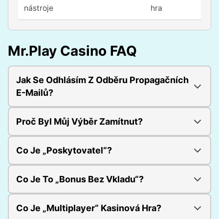
nástroje
hra
Mr.play Casino FAQ
Jak Se Odhlásím Z Odběru Propagačních
E-Mailů?
Proč Byl Můj Výběr Zamítnut?
Co Je „poskytovatel“?
Co Je To „bonus Bez Vkladu“?
Co Je „multiplayer“ Kasinová Hra?