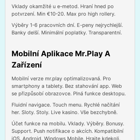
Vklady okamžité u e-metod. Hraní hned po
potvrzení. Min €10-20. Max pro high rollery.
Výběry 1-6 pracovních dní. E-peny nejrychlejší.
Banky delší. Minimální poplatky. Transparentní.
Mobilní Aplikace Mr.play A
Zařízení
Mobilní verze mr.play optimalizovaná. Pro
smartphony a tablety. Bez stahování app. Web
se přizpůsobí obrazovce. Plná funkce desktopu.
Fluidní navigace. Touch menu. Rychlé načítání
her. Sloty. Stoly. Live kasino. Vše bezchybně.
Účet funkce na mobilu. Vklady. Výběry. Bonusy.
Support. Push notifikace o akcích. Kompatibilní
iOS. Android. Windows Mobile. Hrajte kdekoli.