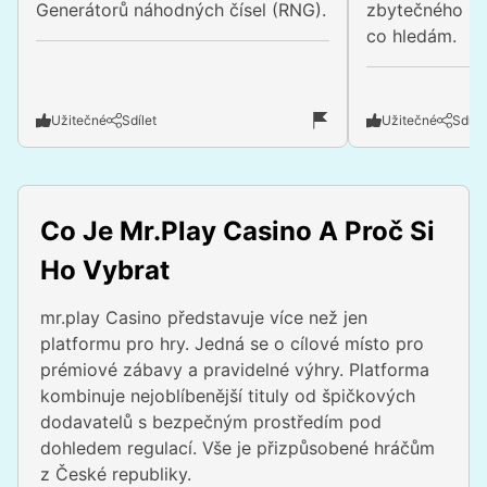
Generátorů náhodných čísel (RNG).
zbytečného pro
co hledám.
Užitečné
Sdílet
Užitečné
Sdílet
Co Je Mr.play Casino A Proč Si
Ho Vybrat
mr.play Casino představuje více než jen
platformu pro hry. Jedná se o cílové místo pro
prémiové zábavy a pravidelné výhry. Platforma
kombinuje nejoblíbenější tituly od špičkových
dodavatelů s bezpečným prostředím pod
dohledem regulací. Vše je přizpůsobené hráčům
z České republiky.