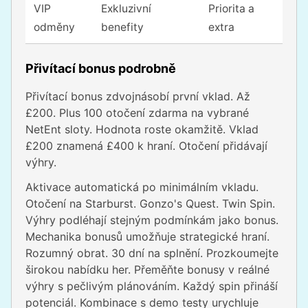
VIP
Exkluzivní
Priorita a
odměny
benefity
extra
Přivítací bonus podrobně
Přivítací bonus zdvojnásobí první vklad. Až
£200. Plus 100 otočení zdarma na vybrané
NetEnt sloty. Hodnota roste okamžitě. Vklad
£200 znamená £400 k hraní. Otočení přidávají
výhry.
Aktivace automatická po minimálním vkladu.
Otočení na Starburst. Gonzo's Quest. Twin Spin.
Výhry podléhají stejným podmínkám jako bonus.
Mechanika bonusů umožňuje strategické hraní.
Rozumný obrat. 30 dní na splnění. Prozkoumejte
širokou nabídku her. Přeměňte bonusy v reálné
výhry s pečlivým plánováním. Každý spin přináší
potenciál. Kombinace s demo testy urychluje