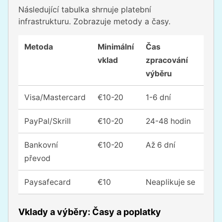
Následující tabulka shrnuje platební
infrastrukturu. Zobrazuje metody a časy.
Metoda
Minimální
Čas
vklad
zpracování
výběru
Visa/Mastercard
€10-20
1-6 dní
PayPal/Skrill
€10-20
24-48 hodin
Bankovní
€10-20
Až 6 dní
převod
Paysafecard
€10
Neaplikuje se
Vklady a výběry: Časy a poplatky