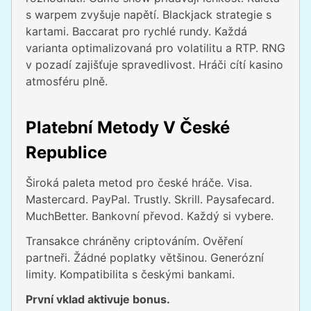
s warpem zvyšuje napětí. Blackjack strategie s
kartami. Baccarat pro rychlé rundy. Každá
varianta optimalizovaná pro volatilitu a RTP. RNG
v pozadí zajišťuje spravedlivost. Hráči cítí kasino
atmosféru plně.
Platební Metody V České
Republice
Široká paleta metod pro české hráče. Visa.
Mastercard. PayPal. Trustly. Skrill. Paysafecard.
MuchBetter. Bankovní převod. Každý si vybere.
Transakce chráněny criptováním. Ověření
partneři. Žádné poplatky většinou. Generózní
limity. Kompatibilita s českými bankami.
První vklad aktivuje bonus.