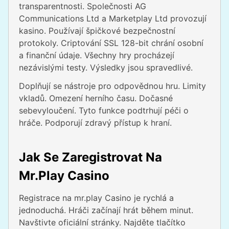
transparentnosti. Společnosti AG
Communications Ltd a Marketplay Ltd provozují
kasino. Používají špičkové bezpečnostní
protokoly. Criptování SSL 128-bit chrání osobní
a finanční údaje. Všechny hry procházejí
nezávislými testy. Výsledky jsou spravedlivé.
Doplňují se nástroje pro odpovědnou hru. Limity
vkladů. Omezení herního času. Dočasné
sebevyloučení. Tyto funkce podtrhují péči o
hráče. Podporují zdravý přístup k hraní.
Jak Se Zaregistrovat Na
Mr.play Casino
Registrace na mr.play Casino je rychlá a
jednoduchá. Hráči začínají hrát během minut.
Navštivte oficiální stránky. Najděte tlačítko