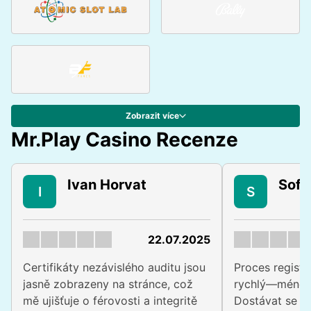
Zobrazit více
Mr.play Casino Recenze
Ivan Horvat
Sofi
I
S
22.07.2025
Certifikáty nezávislého auditu jsou
Proces regist
jasně zobrazeny na stránce, což
rychlý—méně n
mě ujišťuje o férovosti a integritě
Dostávat se p