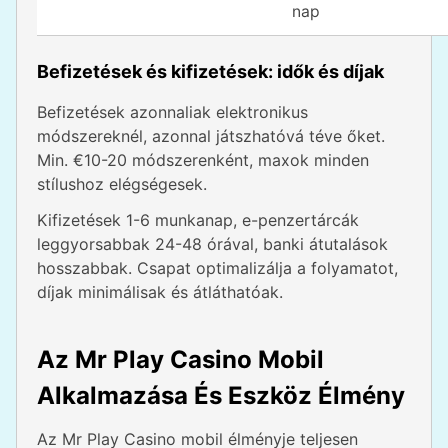
nap
Befizetések és kifizetések: idők és díjak
Befizetések azonnaliak elektronikus
módszereknél, azonnal játszhatóvá téve őket.
Min. €10-20 módszerenként, maxok minden
stílushoz elégségesek.
Kifizetések 1-6 munkanap, e-penzertárcák
leggyorsabbak 24-48 órával, banki átutalások
hosszabbak. Csapat optimalizálja a folyamatot,
díjak minimálisak és átláthatóak.
Az Mr Play Casino Mobil
Alkalmazása És Eszköz Élmény
Az Mr Play Casino mobil élményje teljesen