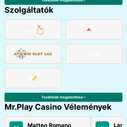
Továbbiak megjelenítése
Szolgáltatók
Továbbiak megjelenítése
Mr.play Casino Vélemények
Matteo Romano
Lars