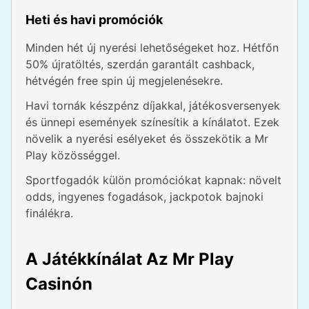
Heti és havi promóciók
Minden hét új nyerési lehetőségeket hoz. Hétfőn
50% újratöltés, szerdán garantált cashback,
hétvégén free spin új megjelenésekre.
Havi tornák készpénz díjakkal, játékosversenyek
és ünnepi események színesítik a kínálatot. Ezek
növelik a nyerési esélyeket és összekötik a Mr
Play közösséggel.
Sportfogadók külön promóciókat kapnak: növelt
odds, ingyenes fogadások, jackpotok bajnoki
finálékra.
A Játékkínálat Az Mr Play
Casinón