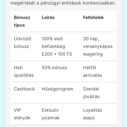
megértését a pénzügyi entitások kontextusában.
Bónusz
Leírás
Feltételek
típus
Üdvözlő
100% első
30 nap,
bónusz
befizetésig
versenyképes
£200 + 100 FS
wagering
Heti
50% bónusz
Hétfői
újratöltés
aktiválás
Cashback
Hűségprogram
Szerdai
jóváírás
VIP
Exkluzív
Loyalitás
előnyök
jutalmak
alapú