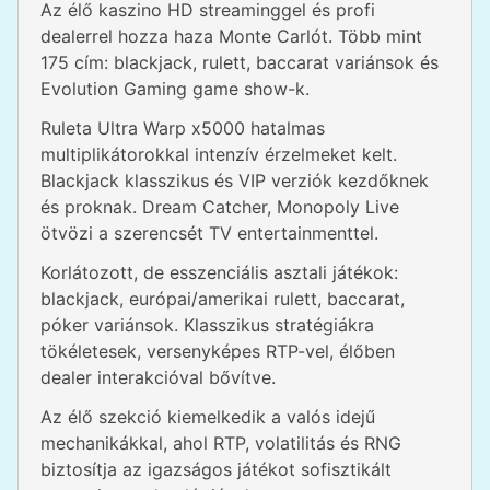
Az élő kaszino HD streaminggel és profi
dealerrel hozza haza Monte Carlót. Több mint
175 cím: blackjack, rulett, baccarat variánsok és
Evolution Gaming game show-k.
Ruleta Ultra Warp x5000 hatalmas
multiplikátorokkal intenzív érzelmeket kelt.
Blackjack klasszikus és VIP verziók kezdőknek
és proknak. Dream Catcher, Monopoly Live
ötvözi a szerencsét TV entertainmenttel.
Korlátozott, de esszenciális asztali játékok:
blackjack, európai/amerikai rulett, baccarat,
póker variánsok. Klasszikus stratégiákra
tökéletesek, versenyképes RTP-vel, élőben
dealer interakcióval bővítve.
Az élő szekció kiemelkedik a valós idejű
mechanikákkal, ahol RTP, volatilitás és RNG
biztosítja az igazságos játékot sofisztikált