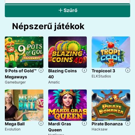
Szűrő
Népszerű játékok
9 Pots of Gold™
Blazing Coins
Tropicool 3
ELKStudios
Megaways
40
Gameburger
Amatic
Mega Ball
Mardi Gras
Pirate Bonanza
Evolution
Hacksaw
Queen