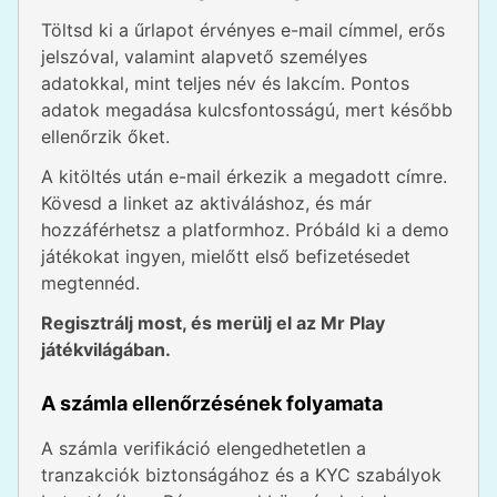
Töltsd ki a űrlapot érvényes e-mail címmel, erős
jelszóval, valamint alapvető személyes
adatokkal, mint teljes név és lakcím. Pontos
adatok megadása kulcsfontosságú, mert később
ellenőrzik őket.
A kitöltés után e-mail érkezik a megadott címre.
Kövesd a linket az aktiváláshoz, és már
hozzáférhetsz a platformhoz. Próbáld ki a demo
játékokat ingyen, mielőtt első befizetésedet
megtennéd.
Regisztrálj most, és merülj el az Mr Play
játékvilágában.
A számla ellenőrzésének folyamata
A számla verifikáció elengedhetetlen a
tranzakciók biztonságához és a KYC szabályok