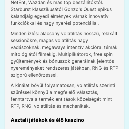
NetEnt, Wazdan és más top beszállítóktól.
Starburst klasszikusától Gonzo's Quest epikus
kalandjáig egyedi élmények várnak innovatív
funkciókkal és nagy nyerési potenciállal.
Minden ízlés: alacsony volatilitás hosszú, relaxált
sessionökre, magas volatilitás nagy
vadászoknak, megaways intenzív akcióra, témák
mitológiától filmekig. Multiplikátorok, free spin
gyűjtemények és bónuszok generálnak jelentős
nyereményeket rendszeres játékban, RNG és RTP
szigorú ellenőrzéssel.
A kínálat bővül folyamatosan, volatilitás szerinti
szűréssel könnyű a megfelelő választás,
fenntartva a termék entitások közelségét mint
RTP, RNG, volatilitás és mechanikák.
Asztali játékok és élő kaszino