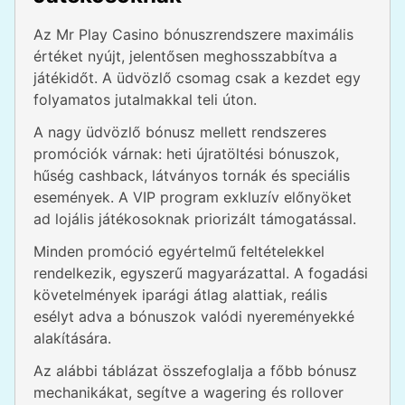
Az Mr Play Casino bónuszrendszere maximális
értéket nyújt, jelentősen meghosszabbítva a
játékidőt. A üdvözlő csomag csak a kezdet egy
folyamatos jutalmakkal teli úton.
A nagy üdvözlő bónusz mellett rendszeres
promóciók várnak: heti újratöltési bónuszok,
hűség cashback, látványos tornák és speciális
események. A VIP program exkluzív előnyöket
ad lojális játékosoknak priorizált támogatással.
Minden promóció egyértelmű feltételekkel
rendelkezik, egyszerű magyarázattal. A fogadási
követelmények iparági átlag alattiak, reális
esélyt adva a bónuszok valódi nyereményekké
alakítására.
Az alábbi táblázat összefoglalja a főbb bónusz
mechanikákat, segítve a wagering és rollover