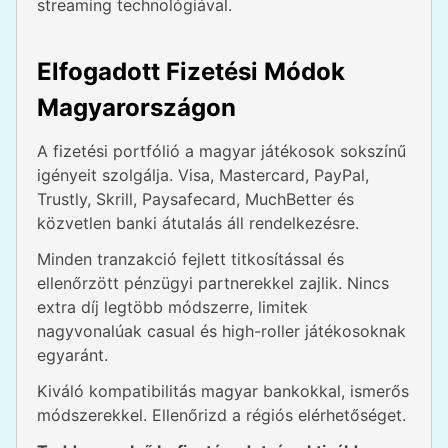
streaming technológiával.
Elfogadott Fizetési Módok
Magyarországon
A fizetési portfólió a magyar játékosok sokszínű
igényeit szolgálja. Visa, Mastercard, PayPal,
Trustly, Skrill, Paysafecard, MuchBetter és
közvetlen banki átutalás áll rendelkezésre.
Minden tranzakció fejlett titkosítással és
ellenőrzött pénzügyi partnerekkel zajlik. Nincs
extra díj legtöbb módszerre, limitek
nagyvonalúak casual és high-roller játékosoknak
egyaránt.
Kiváló kompatibilitás magyar bankokkal, ismerős
módszerekkel. Ellenőrizd a régiós elérhetőséget.