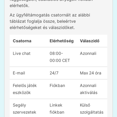
elérhetők.
Az ügyféltámogatás csatornáit az alábbi
táblázat foglalja össze, beleértve
elérhetőségeket és válaszidőket.
Csatorna
Elérhetőség
Válaszidő
Live chat
08:00-
Azonnali
00:00 CET
E-mail
24/7
Max 24 óra
Felelős játék
Fiókban
Azonnali
eszközök
aktiválás
Segély
Linkek
Külső
szervezetek
fiókban
szolgáltatás